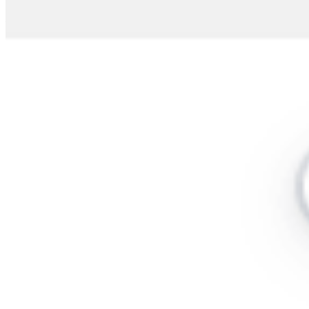
✓
系统代理设置失败或无效？
部分安全防护软件或系统权限策略可能会拦截代理修改。请尝
试右键点击应用图标，选择以管理员身份运行 FlyClash，或在
系统网络设置中手动指定代理。
POWERED BY MODERN OPEN SOURCE TECH STACK
致谢以下优秀的开源项目
Clash Core
Vite
Electron
Radix UI
Tailwind CSS
FlyClash
Released under the MIT License.
📨 加入 Telegram 交流群
↑
🚀
订阅节点推荐
×