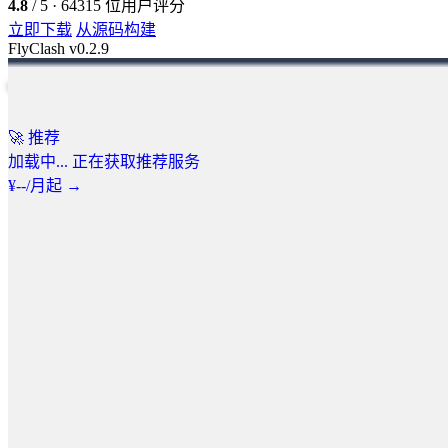
4.8
/ 5 · 64315 位用户评分
立即下载
从源码构建
FlyClash v0.2.9
🔍 点击查看大图
🚀
推荐
加载中...
正在获取推荐服务
¥
--
/月起
→
轻量，但面面俱到
精心打磨的每一项功能，只为带来更流畅的网络代理体验。
⚙️
集成最新 Clash 内核
支持全新特性规则，保障核心代理路由服务的高效与稳定。
📊