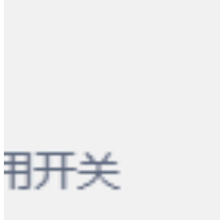
简洁直观的控制面板
连接状态、流量图表与代理节点一屏呈现，日常操作更轻松。
🎬
流媒体服务检测
一键检测 Netflix、Disney+ 等主流平台的节点解锁状态。
⚡
测速与分享功能
支持延迟和带宽测试，并可将节点速度生成海报分享。
🔗
方便的订阅管理