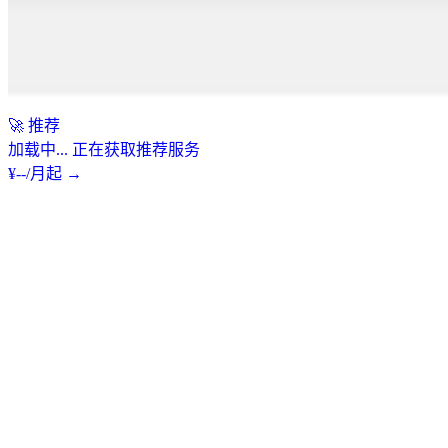
x64
7Z
下载应用
查看全部版本 →
🚀
推荐
加载中...
正在获取推荐服务
¥
--
/月起
→
💻
从源码构建应用
喜欢极客玩法？只需四步即可在本地编译属于自己的客户端。
bash
# 克隆仓库
git clone
https://github.com/GtxFury/FlyClash.git
cd
FlyClash